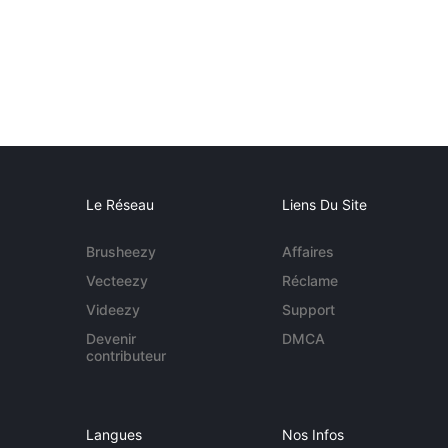
Le Réseau
Liens Du Site
Brusheezy
Affaires
Vecteezy
Réclame
Videezy
Support
Devenir
DMCA
contributeur
Langues
Nos Infos