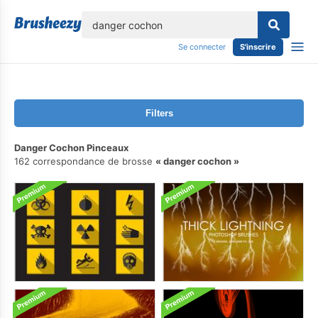
lose
Se connecter
S'inscrire
Filters
Danger Cochon Pinceaux
162 correspondance de brosse
danger cochon