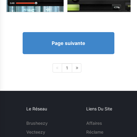
Page suivante
1
Le Réseau
Liens Du Site
Brusheezy
Affaires
Vecteezy
Réclame