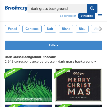
lose
Se connecter
S'inscrire
Foncé
Contexte
Noir
Blanc
Bleu
Abstrait
Filters
Dark Grass Background Pinceaux
2 942 correspondance de brosse
dark grass background