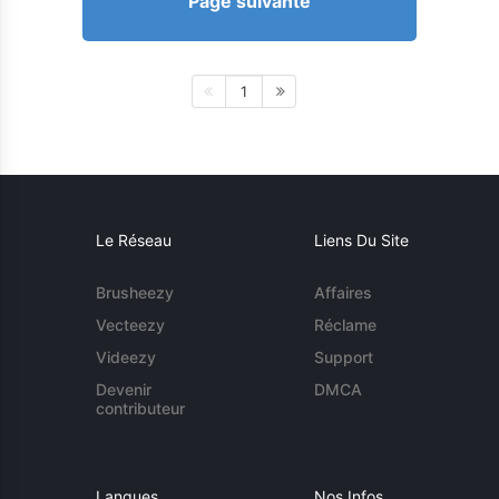
Page suivante
1
Le Réseau
Liens Du Site
Brusheezy
Affaires
Vecteezy
Réclame
Videezy
Support
Devenir
DMCA
contributeur
Langues
Nos Infos