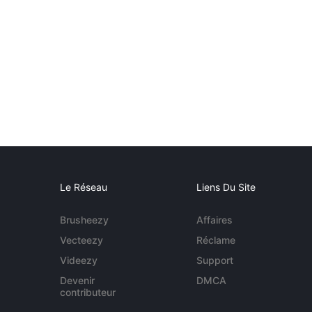
Le Réseau
Liens Du Site
Brusheezy
Affaires
Vecteezy
Réclame
Videezy
Support
Devenir
DMCA
contributeur