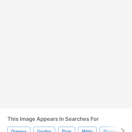
This Image Appears In Searches For
Orageux
Gouttes
Pluie
Météo
Pluvieux
L