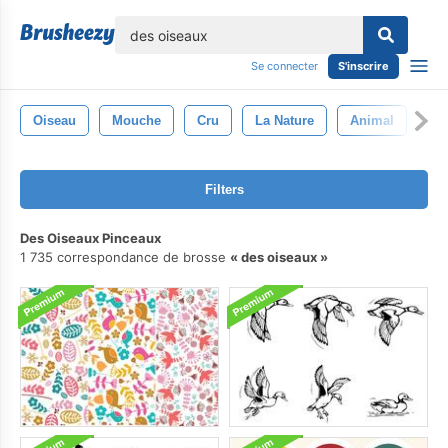
lose
Se connecter
S'inscrire
Oiseau
Mouche
Cru
La Nature
Animal
Filters
Des Oiseaux Pinceaux
1 735 correspondance de brosse
des oiseaux