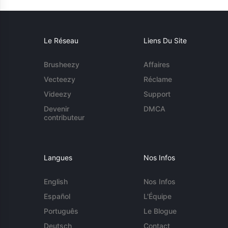
Le Réseau
Liens Du Site
Brusheezy
Affaires
Vecteezy
Réclame
Videezy
Support
Devenir
DMCA
contributeur
Langues
Nos Infos
English
Nos Infos
Español
L'Équipe
Português
Le Blogue
Deutsch
Contact