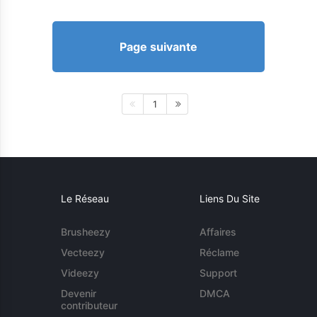
Page suivante
1
Le Réseau
Liens Du Site
Brusheezy
Affaires
Vecteezy
Réclame
Videezy
Support
Devenir
DMCA
contributeur