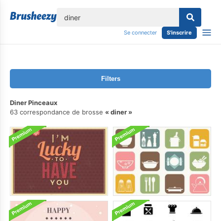
lose
Se connecter
S'inscrire
Filters
Diner Pinceaux
63 correspondance de brosse
diner