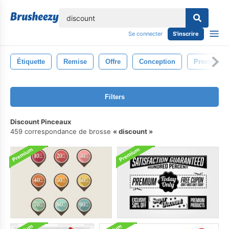
lose
Se connecter
S'inscrire
Étiquette
Remise
Offre
Conception
Promotion
Filters
Discount Pinceaux
459 correspondance de brosse
discount