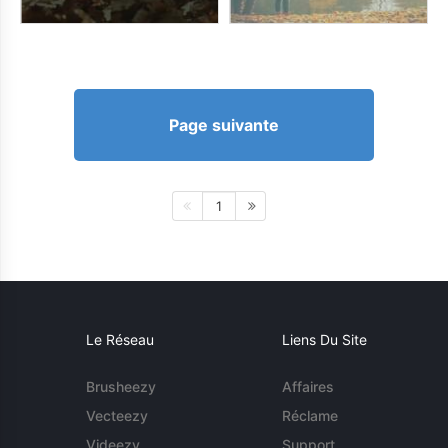
Page suivante
1
Le Réseau
Liens Du Site
Brusheezy
Affaires
Vecteezy
Réclame
Videezy
Support