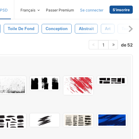
S'inscrire
PSD
Français
Passer Premium
Se connecter
Toile De Fond
Conception
Abstrait
Art
Texture E
de 52
1