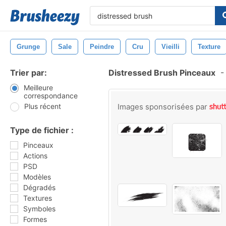
Grunge
Sale
Peindre
Cru
Vieilli
Texture
Trier par:
Distressed Brush Pinceaux
-
Meilleure
correspondance
Plus récent
Images sponsorisées par
Type de fichier :
Pinceaux
Actions
PSD
Modèles
Dégradés
Textures
Symboles
Formes