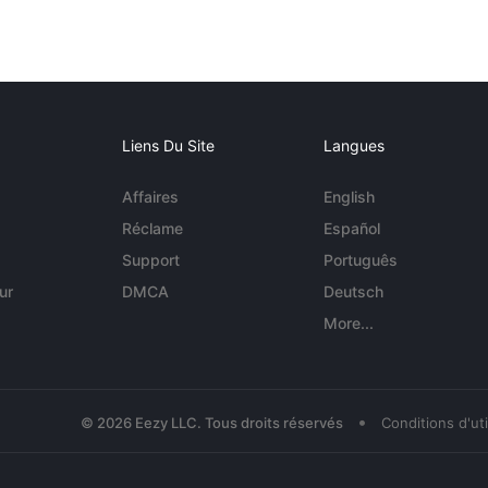
Liens Du Site
Langues
Affaires
English
Réclame
Español
Support
Português
ur
DMCA
Deutsch
More...
•
© 2026 Eezy LLC. Tous droits réservés
Conditions d'uti