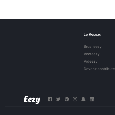
Le Réseau
Brusheezy
Vecteezy
Videezy
Devenir contribute