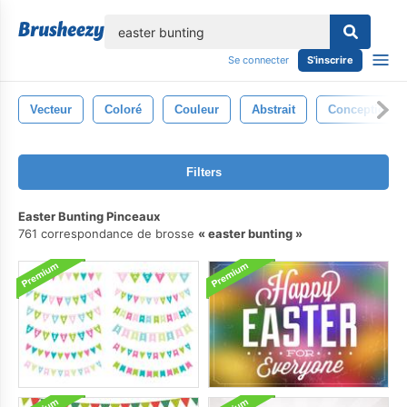
lose
Se connecter
S'inscrire
Vecteur
Coloré
Couleur
Abstrait
Conception
Filters
Easter Bunting Pinceaux
761 correspondance de brosse
easter bunting