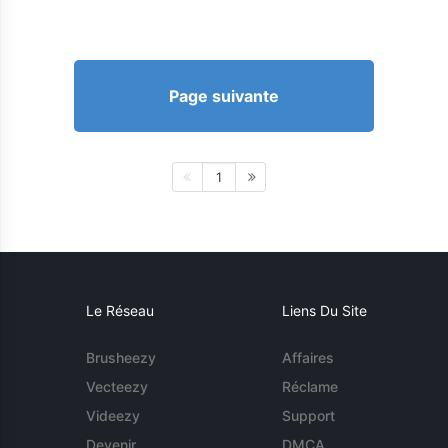
Page suivante
1
Le Réseau
Liens Du Site
Brusheezy
Affaires
Vecteezy
Réclame
Videezy
Support
Devenir
DMCA