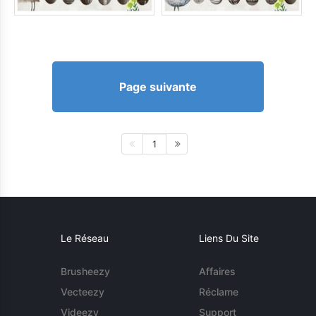
Page suivante
1
Le Réseau
Liens Du Site
Brusheezy
Affaires
Vecteezy
Réclame
Videezy
Support