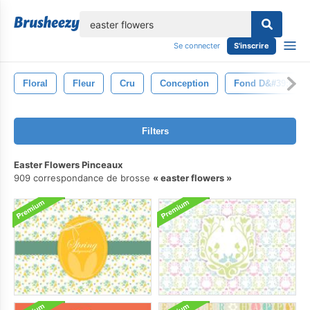
lose
Se connecter
S'inscrire
Floral
Fleur
Cru
Conception
Fond D&#39;écra
Filters
Easter Flowers Pinceaux
909 correspondance de brosse
easter flowers