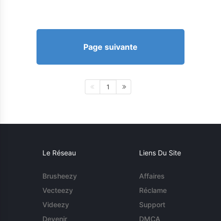
Page suivante
1
Le Réseau
Liens Du Site
Brusheezy
Affaires
Vecteezy
Réclame
Videezy
Support
Devenir
DMCA