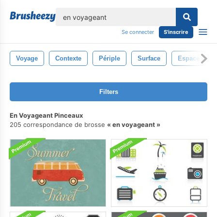
lose
Se connecter
S'inscrire
Voyage
Contexte
Périple
Surface
Espace
Filters
En Voyageant Pinceaux
205 correspondance de brosse
en voyageant