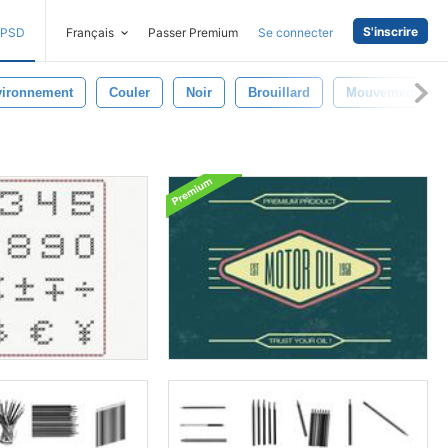
S'inscrire
PSD
Français
Passer Premium
Se connecter
ironnement
Couler
Noir
Brouillard
Mouvement