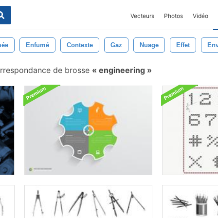
Vecteurs
Photos
Vidéo
mée
Enfumé
Contexte
Gaz
Nuage
Effet
Env
rrespondance de brosse
engineering