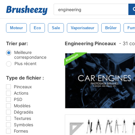
Moteur
Eco
Sale
Vaporisateur
Brûler
Fu
Trier par:
Engineering Pinceaux
-
31 co
Meilleure
correspondance
Plus récent
Type de fichier :
Pinceaux
Actions
PSD
Modèles
Dégradés
Textures
Symboles
Formes