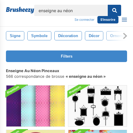
lose
Se connecter
S'inscrire
Signe
Symbole
Décoration
Décor
Ornemental
Filters
Enseigne Au Néon Pinceaux
566 correspondance de brosse
enseigne au néon