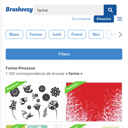
lose
Se connecter
S'inscrire
Blanc
Fermer
Isolé
Foncé
Noir
Contexte
Filters
Farine Pinceaux
1 100 correspondance de brosse
farine