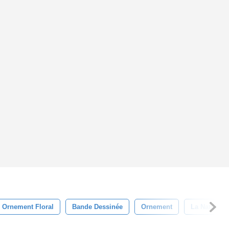
Ornement Floral
Bande Dessinée
Ornement
La Nature