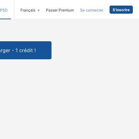
S'inscrire
PSD
Français
Passer Premium
Se connecter
rger - 1 crédit !