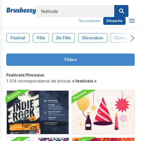
lose
Se connecter
S'inscrire
Festival
Fête
De Fête
Décoration
Concert
Filters
Festivals Pinceaux
1 014 correspondance de brosse
festivals