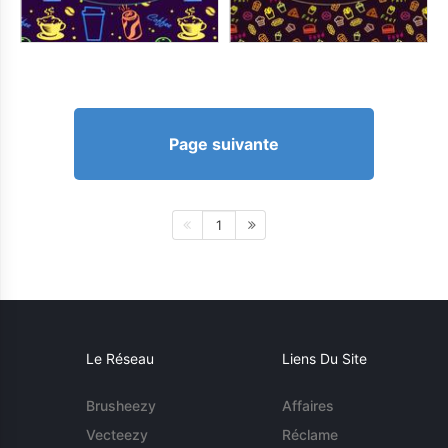
Page suivante
1
Le Réseau
Liens Du Site
Brusheezy
Affaires
Vecteezy
Réclame