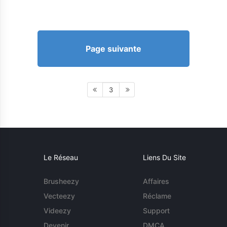
Page suivante
3
Le Réseau
Liens Du Site
Brusheezy
Affaires
Vecteezy
Réclame
Videezy
Support
Devenir
DMCA