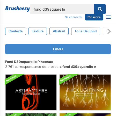
lose
Se connecter
S'inscrire
Contexte
Texture
Abstrait
Toile De Fond
Conce
Filters
Fond D39aquarelle Pinceaux
2 761 correspondance de brosse
fond d39aquarelle