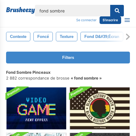
lose
Se connecter
S'inscrire
Contexte
Foncé
Texture
Fond D&#39;écran
Abs
Filters
Fond Sombre Pinceaux
2 882 correspondance de brosse
fond sombre