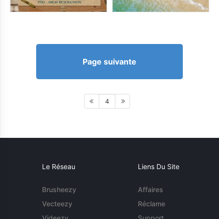
Page suivante
4
Le Réseau
Liens Du Site
Brusheezy
Affaires
Vecteezy
Réclame
Videezy
Support