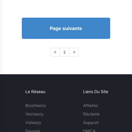
Page suivante
2
Le Réseau
Liens Du Site
Brusheezy
Affaires
Vecteezy
Réclame
Videezy
Support
Devenir
DMCA