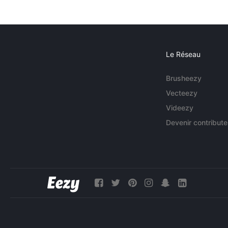
Le Réseau
Brusheezy
Vecteezy
Videezy
Devenir contribute