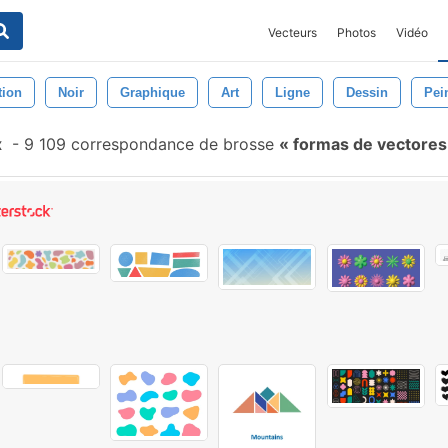
Vecteurs
Photos
Vidéo
tion
Noir
Graphique
Art
Ligne
Dessin
Pei
x
-
9 109 correspondance de brosse
formas de vectore