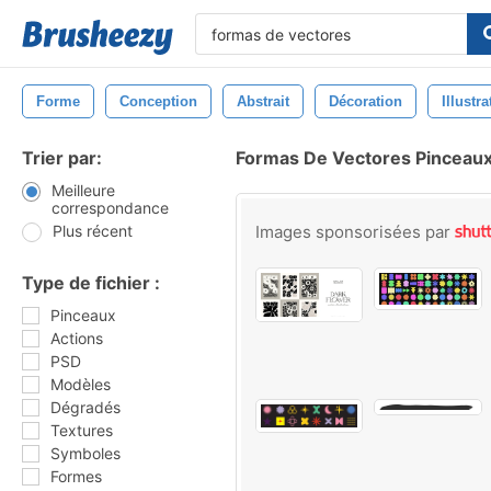
Forme
Conception
Abstrait
Décoration
Illustra
Trier par:
Formas De Vectores Pinceau
Meilleure
correspondance
Plus récent
Images sponsorisées par
Type de fichier :
Pinceaux
Actions
PSD
Modèles
Dégradés
Textures
Symboles
Formes