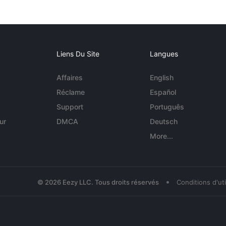
Liens Du Site
Langues
Affaires
English
Réclame
Español
Support
Português
ur
DMCA
Deutsch
More...
•
© 2026 Eezy LLC. Tous droits réservés
Conditions d'uti