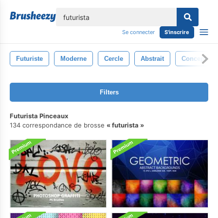
lose
Se connecter
S'inscrire
Futuriste
Moderne
Cercle
Abstrait
Conception
Filters
Futurista Pinceaux
134 correspondance de brosse
futurista