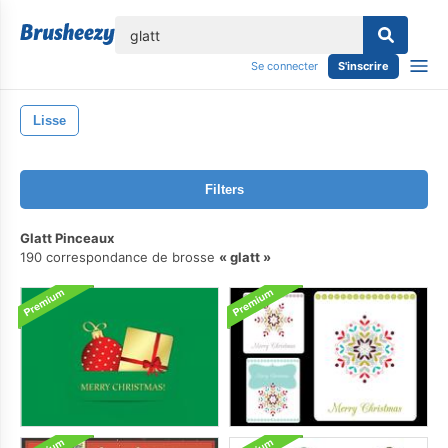
lose
Se connecter
S'inscrire
Lisse
Filters
Glatt Pinceaux
190 correspondance de brosse
glatt