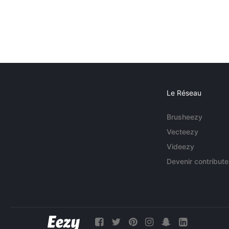
Le Réseau
Brusheezy
Vecteezy
Videezy
Devenir contribute