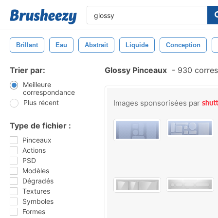
Brillant
Eau
Abstrait
Liquide
Conception
Trier par:
Glossy Pinceaux
-
930 corre
Meilleure
correspondance
Plus récent
Images sponsorisées par
Type de fichier :
Pinceaux
Actions
PSD
Modèles
Dégradés
Textures
Symboles
Formes