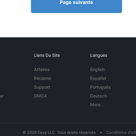
Page suivante
Liens Du Site
Langues
Affaires
English
Réclame
Español
Support
Português
ur
DMCA
Deutsch
More...
•
© 2026 Eezy LLC. Tous droits réservés
Conditions d'uti