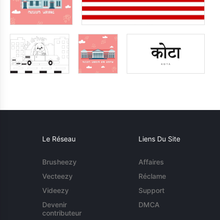
Le Réseau
Liens Du Site
Brusheezy
Affaires
Vecteezy
Réclame
Videezy
Support
Devenir
DMCA
contributeur