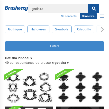
lose
Se connecter
S'inscrire
Gothique
Halloween
Symbole
Citrouille
Cimet
Filters
Gotiska Pinceaux
49 correspondance de brosse
gotiska