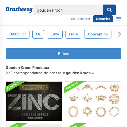
lose
Se connecter
S'inscrire
D&#39;or
Or
Luxe
Isolé
Conception
Brill
Filters
Gouden Kroon Pinceaux
222 correspondance de brosse
gouden kroon