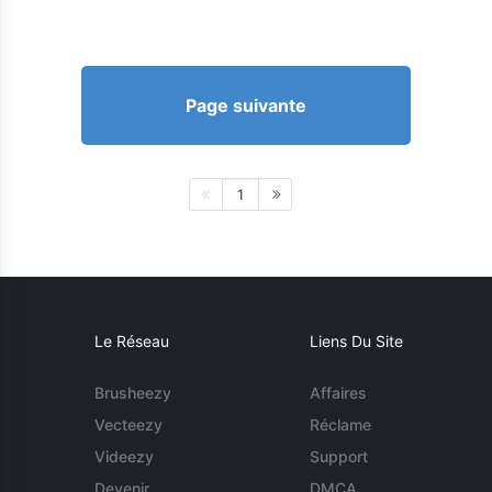
Page suivante
1
Le Réseau
Liens Du Site
Brusheezy
Affaires
Vecteezy
Réclame
Videezy
Support
Devenir
DMCA