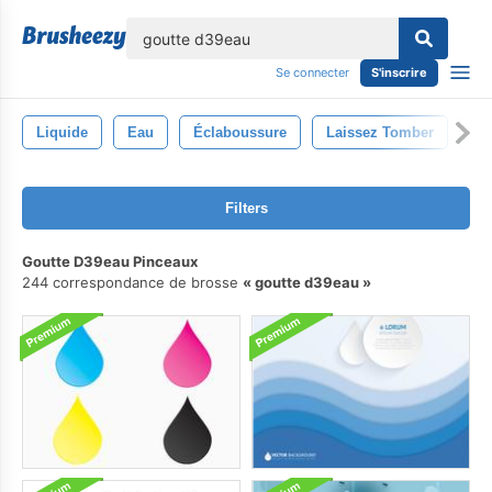
lose
Se connecter
S'inscrire
Liquide
Eau
Éclaboussure
Laissez Tomber
Hu
Filters
Goutte D39eau Pinceaux
244 correspondance de brosse
goutte d39eau