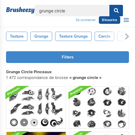
lose
Se connecter
S'inscrire
Texture
Grunge
Texture Grunge
Cercle
Contex
Filters
Grunge Circle Pinceaux
1 472 correspondance de brosse
grunge circle