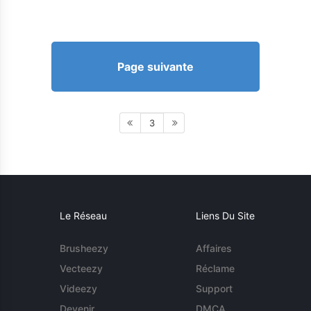
Page suivante
3
Le Réseau
Liens Du Site
Brusheezy
Affaires
Vecteezy
Réclame
Videezy
Support
Devenir
DMCA