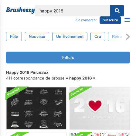
lose
Se connecter
S'inscrire
Fête
Nouveau
Un Événement
Cru
Rétro
V
Filters
Happy 2018 Pinceaux
411 correspondance de brosse
happy 2018