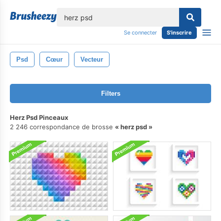
lose
Se connecter
S'inscrire
Psd
Cœur
Vecteur
Filters
Herz Psd Pinceaux
2 246 correspondance de brosse
herz psd