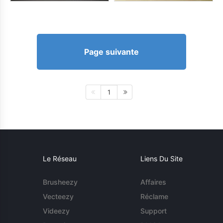
Page suivante
1
Le Réseau
Liens Du Site
Brusheezy
Affaires
Vecteezy
Réclame
Videezy
Support