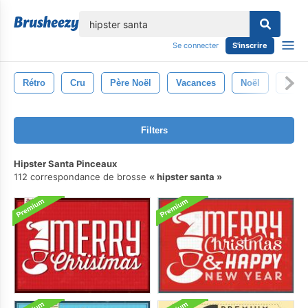
lose
Se connecter
S'inscrire
Rétro
Cru
Père Noël
Vacances
Noël
Nouv
Filters
Hipster Santa Pinceaux
112 correspondance de brosse
hipster santa