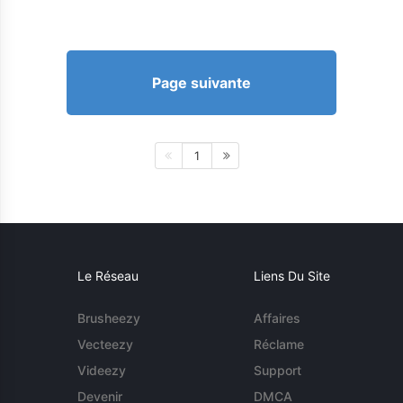
Page suivante
1
Le Réseau
Liens Du Site
Brusheezy
Affaires
Vecteezy
Réclame
Videezy
Support
Devenir
DMCA