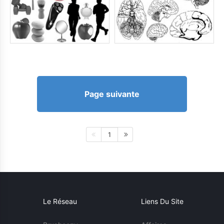
Page suivante
1
Le Réseau
Liens Du Site