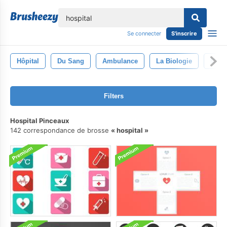
lose
Se connecter
S'inscrire
Hôpital
Du Sang
Ambulance
La Biologie
Médi
Filters
Hospital Pinceaux
142 correspondance de brosse
hospital