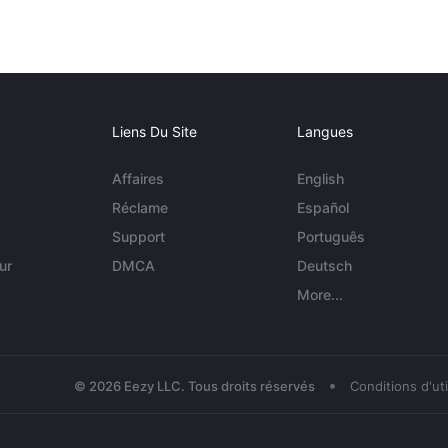
Liens Du Site
Langues
Affaires
English
Réclame
Español
Support
Português
ur
DMCA
Deutsch
More...
•
© 2026 Eezy LLC. Tous droits réservés
Conditions d'uti