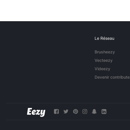
Le Réseau
Brusheezy
Vecteezy
Videezy
Devenir contribute