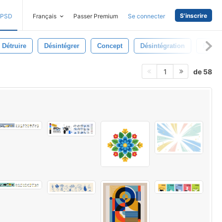
S'inscrire
PSD
Français
Passer Premium
Se connecter
Détruire
Désintégrer
Concept
Désintégration
Fractu
de 58
1