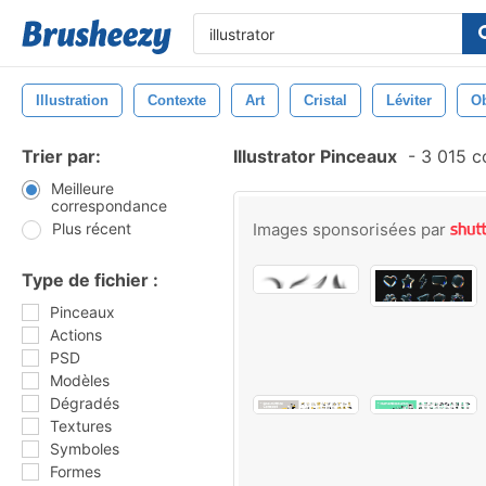
Illustration
Contexte
Art
Cristal
Léviter
Ob
Trier par:
Illustrator Pinceaux
-
3 015 c
Meilleure
correspondance
Plus récent
Images sponsorisées par
Type de fichier :
Pinceaux
Actions
PSD
Modèles
Dégradés
Textures
Symboles
Formes