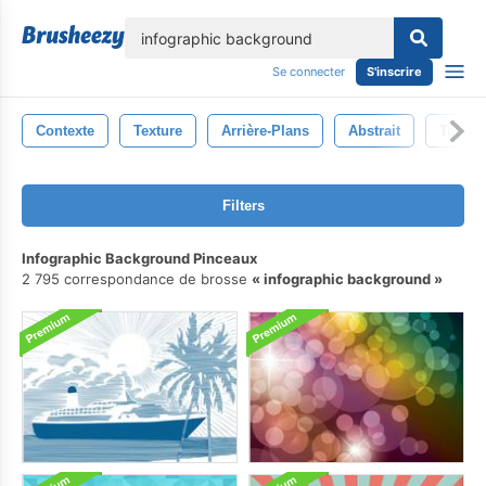
lose
Se connecter
S'inscrire
Contexte
Texture
Arrière-Plans
Abstrait
Toile 
Filters
Infographic Background Pinceaux
2 795 correspondance de brosse
infographic background