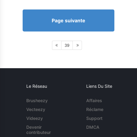
Page suivante
39
Le Réseau
Liens Du Site
Brusheezy
Affaires
Vecteezy
Réclame
Videezy
Support
Devenir
DMCA
contributeur