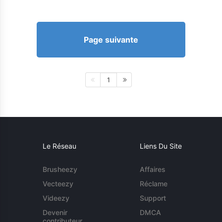
Page suivante
1
Le Réseau
Liens Du Site
Brusheezy
Affaires
Vecteezy
Réclame
Videezy
Support
Devenir
DMCA
contributeur