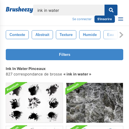
lose
Se connecter
S'inscrire
Contexte
Abstrait
Texture
Humide
Eau
To
Filters
Ink In Water Pinceaux
827 correspondance de brosse
ink in water