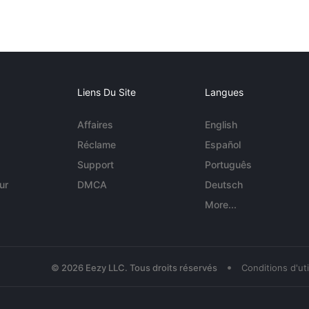
Liens Du Site
Langues
Affaires
English
Réclame
Español
Support
Português
ur
DMCA
Deutsch
More...
•
© 2026 Eezy LLC. Tous droits réservés
Conditions d'uti