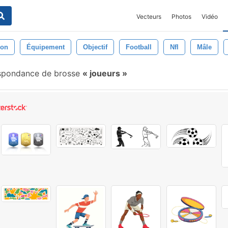
Vecteurs
Photos
Vidéo
on
Équipement
Objectif
Football
Nfl
Mâle
spondance de brosse
joueurs