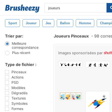
Sport
Joueur
Jeu
Ballon
Homme
Champi
Trier par:
Joueurs Pinceaux
-
98 corre
Meilleure
correspondance
Plus récent
Images sponsorisées par
Type de fichier :
Pinceaux
Actions
PSD
Modèles
Dégradés
Textures
Symboles
Formes