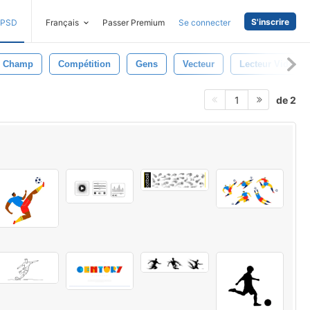
S'inscrire
PSD
Français
Passer Premium
Se connecter
Champ
Compétition
Gens
Vecteur
Lecteur Vidéo
de 2
1