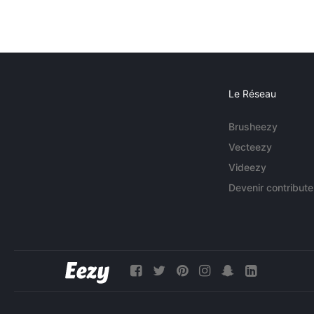
Le Réseau
Brusheezy
Vecteezy
Videezy
Devenir contribute