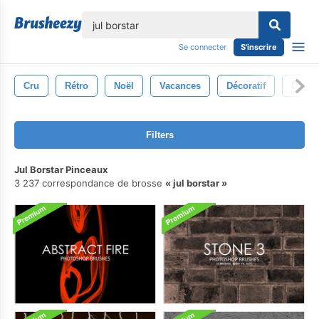
lose
Se connecter
S'inscrire
Cru
Rétro
Noël
Vacances
Décoratif
Décor
Filters
Jul Borstar Pinceaux
3 237 correspondance de brosse
jul borstar