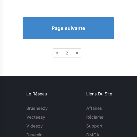
Page suivante
2
Le Réseau
Liens Du Site
Brusheezy
Affaires
Vecteezy
Réclame
Videezy
Support
Devenir
DMCA