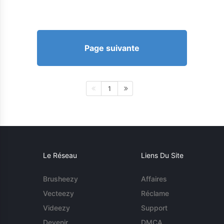
Page suivante
1
Le Réseau
Liens Du Site
Brusheezy
Affaires
Vecteezy
Réclame
Videezy
Support
Devenir
DMCA