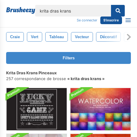
lose
Se connecter
S'inscrire
Craie
Vert
Tableau
Vecteur
Décoratif
Bran
Filters
Krita Dras Krans Pinceaux
257 correspondance de brosse
krita dras krans