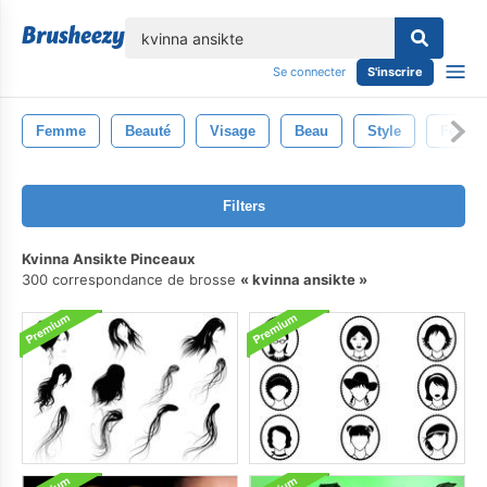
lose
Se connecter
S'inscrire
Femme
Beauté
Visage
Beau
Style
Femell
Filters
Kvinna Ansikte Pinceaux
300 correspondance de brosse
kvinna ansikte