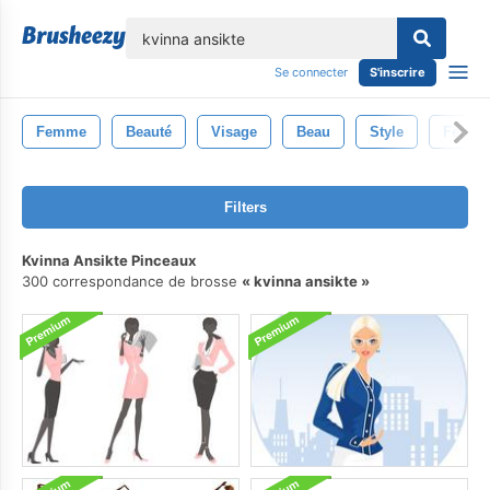
lose
Se connecter
S'inscrire
Femme
Beauté
Visage
Beau
Style
Femell
Filters
Kvinna Ansikte Pinceaux
300 correspondance de brosse
kvinna ansikte