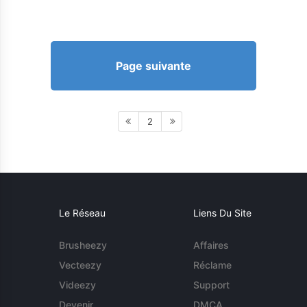
Page suivante
2
Le Réseau
Liens Du Site
Brusheezy
Affaires
Vecteezy
Réclame
Videezy
Support
Devenir
DMCA