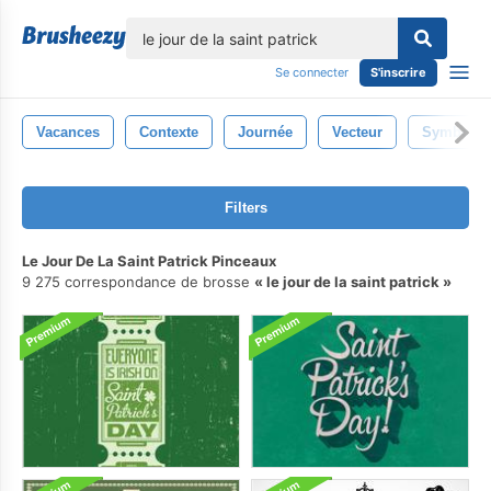
lose
Se connecter
S'inscrire
Vacances
Contexte
Journée
Vecteur
Symbole
Filters
Le Jour De La Saint Patrick Pinceaux
9 275 correspondance de brosse
le jour de la saint patrick