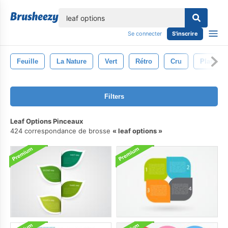
lose
Se connecter
S'inscrire
Feuille
La Nature
Vert
Rétro
Cru
Plante
Filters
Leaf Options Pinceaux
424 correspondance de brosse
leaf options