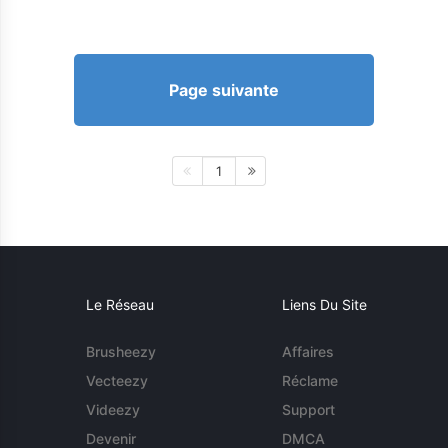
Page suivante
1
Le Réseau
Liens Du Site
Brusheezy
Affaires
Vecteezy
Réclame
Videezy
Support
Devenir
DMCA