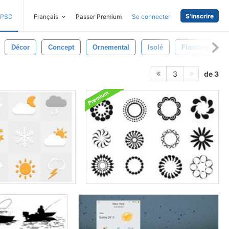
S'inscrire
PSD
Français
Passer Premium
Se connecter
Décor
Concept
Ornemental
Isolé
Flamboyant
de 3
3