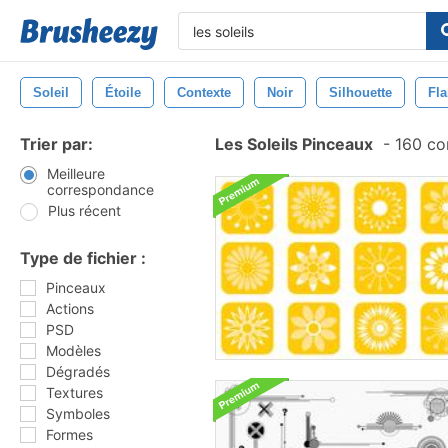
Soleil
Étoile
Contexte
Noir
Silhouette
Fl
Trier par:
Les Soleils Pinceaux
-
160 co
Meilleure
correspondance
Plus récent
Type de fichier :
Pinceaux
Actions
PSD
Modèles
Dégradés
Textures
Symboles
Formes