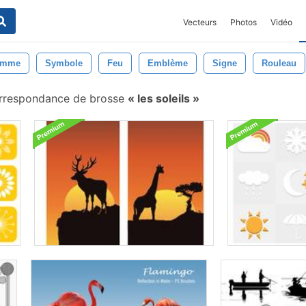
Vecteurs
Photos
Vidéo
amme
Symbole
Feu
Emblème
Signe
Rouleau
rrespondance de brosse
les soleils