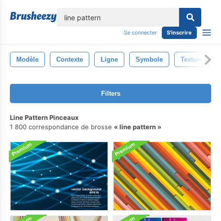
lose
Se connecter
S'inscrire
Modèle
Contexte
Ligne
Symbole
Texture
Filters
Line Pattern Pinceaux
1 800 correspondance de brosse
line pattern