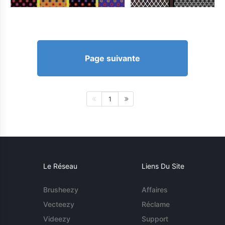
Page suivante
1
Le Réseau
Liens Du Site
Brusheezy
Affaires
Vecteezy
Réclame
Videezy
Support