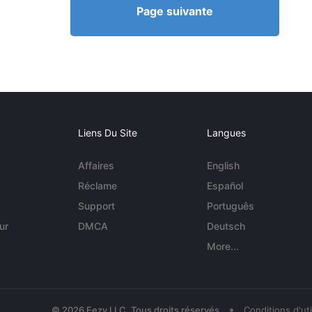
Page suivante
Liens Du Site
Langues
Affaires
English
Réclame
Español
Support
Português
ur
DMCA
Deutsch
More...
•
© 2026 Eezy LLC. Tous droits réservés
Conditions d'uti