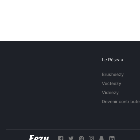
Le Réseau
Brusheezy
Vecteezy
Videezy
Devenir contribute