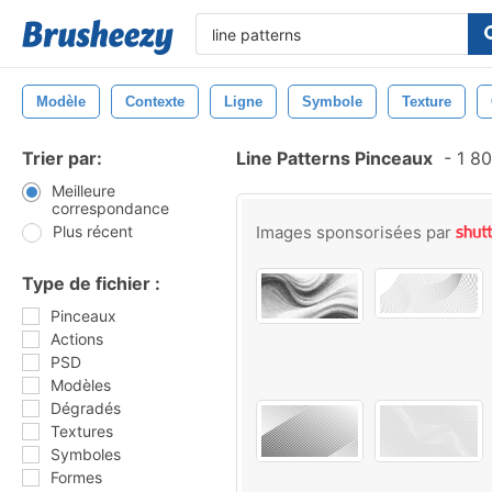
Modèle
Contexte
Ligne
Symbole
Texture
Trier par:
Line Patterns Pinceaux
-
1 80
Meilleure
correspondance
Plus récent
Images sponsorisées par
Type de fichier :
Pinceaux
Actions
PSD
Modèles
Dégradés
Textures
Symboles
Formes