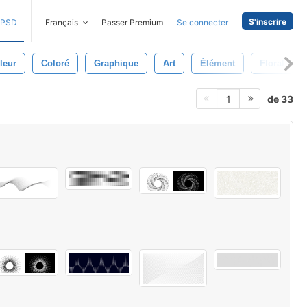
S'inscrire
PSD
Français
Passer Premium
Se connecter
leur
Coloré
Graphique
Art
Élément
Floral
de 33
1