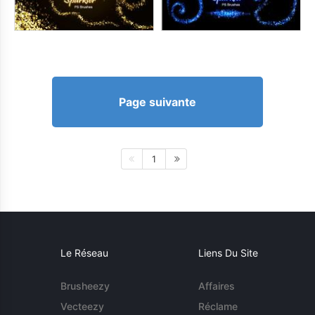
Page suivante
1
Le Réseau
Liens Du Site
Brusheezy
Affaires
Vecteezy
Réclame