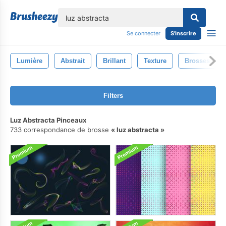
lose
Se connecter
S'inscrire
Lumière
Abstrait
Brillant
Texture
Brosses
Filters
Luz Abstracta Pinceaux
733 correspondance de brosse
luz abstracta