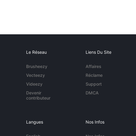
Le Réseau
Liens Du Site
Brusheezy
Affaires
Vecteezy
Réclame
Videezy
Support
Devenir
DMCA
contributeur
Langues
Nos Infos