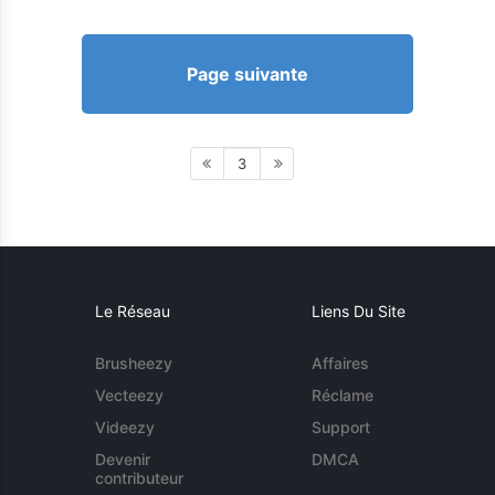
Page suivante
3
Le Réseau
Liens Du Site
Brusheezy
Affaires
Vecteezy
Réclame
Videezy
Support
Devenir
DMCA
contributeur