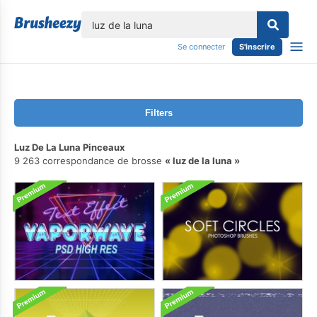
lose
Se connecter
S'inscrire
Filters
Luz De La Luna Pinceaux
9 263 correspondance de brosse
luz de la luna