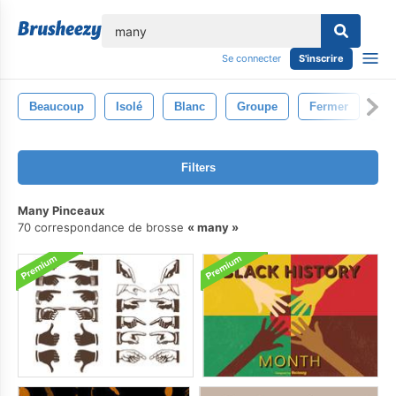
lose
Se connecter
S'inscrire
Beaucoup
Isolé
Blanc
Groupe
Fermer
Co
Filters
Many Pinceaux
70 correspondance de brosse
many