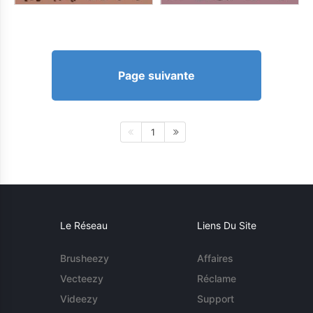
Page suivante
1
Le Réseau
Liens Du Site
Brusheezy
Affaires
Vecteezy
Réclame
Videezy
Support