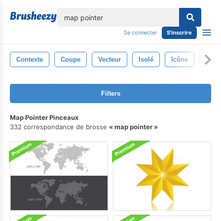
lose
Se connecter
S'inscrire
Contexte
Coupe
Vecteur
Isolé
Icône
Blan
Filters
Map Pointer Pinceaux
332 correspondance de brosse
map pointer