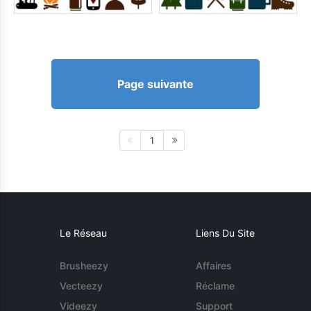
Page suivante
1
Le Réseau
Liens Du Site
Brusheezy
Affaires
Vecteezy
Réclame
Videezy
Support